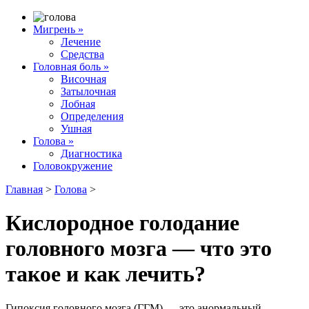
Мигрень
»
Лечение
Средства
Головная боль
»
Височная
Затылочная
Лобная
Определения
Ушная
Голова
»
Диагностика
Головокружение
Главная
>
Голова
>
Кислородное голодание
головного мозга — что это
такое и как лечить?
Гипоксия головного мозга (ГГМ) — это анормальный