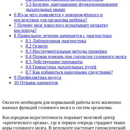
5.3
Болезни, нарушающие функционирование
дыхательных мышц
6
Из-за чего появляется у новорождённого и
последствия для организма ребёнка?
7
Почему мозг взрослого испытывает нехватку
кислорода?
8
Правильное лечение начинается с диагностики
8.1
Лабораторная диагностика
8.2
Осмотр
8.3
Инструментальные методы проверки
8.4
Первая помощь при гипоксии головного мозга
8.5
Действующие препараты
8.6
Гимнастика дыхательных путей
8.7
Как избавиться народными средствами?
9
Профилактика недуга
10
Отзывы пациентов
Оксиген необходим для нормальной работы всех жизненно
важных функций головного мозга и систем организма.
Кислородная недостаточность поражает мозговой центр
«критического органа», где в первую очередь страдают ткани
коры головного мозга. В результате наступает гипоксический