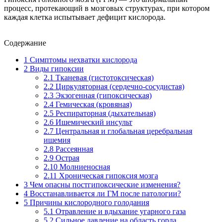
процесс, протекающий в мозговых структурах, при котором
каждая клетка испытывает дефицит кислорода.
Содержание
1
Симптомы нехватки кислорода
2
Виды гипоксии
2.1
Тканевая (гистотоксическая)
2.2
Циркуляторная (сердечно-сосудистая)
2.3
Экзогенная (гипоксическая)
2.4
Гемическая (кровяная)
2.5
Респираторная (дыхательная)
2.6
Ишемический инсульт
2.7
Центральная и глобальная церебральная
ишемия
2.8
Рассеянная
2.9
Острая
2.10
Молниеносная
2.11
Хроническая гипоксия мозга
3
Чем опасны постгипоксические изменения?
4
Восстанавливается ли ГМ после патологии?
5
Причины кислородного голодания
5.1
Отравление и вдыхание угарного газа
5.2
Сильное давление на область горла