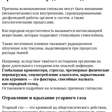
Причины возникновения гипоксии могут быть внешними
(механическими) или внутренними, спровоцированными
дисфункцией работы органов и систем, а также
патологическими процессами.
Кислородная недостаточность вызывается интоксикацией
веществами, которые подавляют стимуляцию гемоглобина.
Также негативное влияние оказывает радиационное
облучение или токсины, выделяющиеся при процессах
распада тканей.
Например, вследствие тяжёлого истощения организма на
фоне длительного голодания или опасной инфекции.
Глобальная кровопотеря, стрессы, чрезмерные физические
перенагрузки, злоупотребление алкоголем, наркотиками
или курением — это факторы, способные вызвать
кислородный голод.
Остановимся подробнее на основных причинах гипоксии.
Отравление и вдыхание угарного газа
Угарный газ — это кровяной яд общетоксического действия,
бесцветное вещество без запаха, способное проникать через