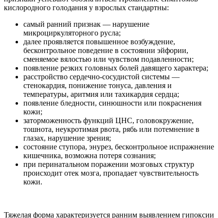
кислородного голодания у взрослых стандартны:
самый ранний признак — нарушение
микроциркуляторного русла;
далее проявляется повышенное возбуждение,
бесконтрольное поведение в состоянии эйфории,
сменяемое вялостью или чувством подавленности;
появление резких головных болей давящего характера;
расстройство сердечно-сосудистой системы —
стенокардия, понижение тонуса, давления и
температуры, аритмия или тахикардия сердца;
появление бледности, синюшности или покраснения
кожи;
заторможенность функций ЦНС, головокружение,
тошнота, неукротимая рвота, рябь или потемнение в
глазах, нарушение зрения;
состояние ступора, энурез, бесконтрольное испражнение
кишечника, возможна потеря сознания;
при перинатальном поражении мозговых структур
происходит отек мозга, пропадает чувствительность
кожи.
Тяжелая форма характеризуется ранним выявлением гипоксии