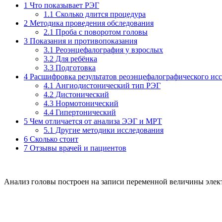
1
Что показывает РЭГ
1.1
Сколько длится процедура
2
Методика проведения обследования
2.1
Проба с поворотом головы
3
Показания и противопоказания
3.1
Реоэнцефалография у взрослых
3.2
Для ребёнка
3.3
Подготовка
4
Расшифровка результатов реоэнцефалографического ис
4.1
Ангиодистонический тип РЭГ
4.2
Дистонический
4.3
Нормотонический
4.4
Гипертонический
5
Чем отличается от анализа ЭЭГ и МРТ
5.1
Другие методики исследования
6
Сколько стоит
7
Отзывы врачей и пациентов
Анализ головы построен на записи переменной величины элект