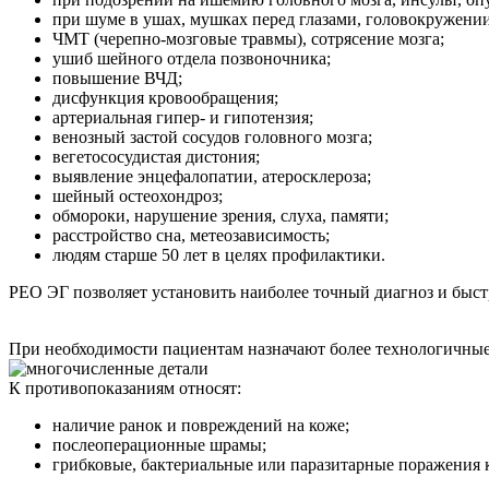
при шуме в ушах, мушках перед глазами, головокружении
ЧМТ (черепно-мозговые травмы), сотрясение мозга;
ушиб шейного отдела позвоночника;
повышение ВЧД;
дисфункция кровообращения;
артериальная гипер- и гипотензия;
венозный застой сосудов головного мозга;
вегетососудистая дистония;
выявление энцефалопатии, атеросклероза;
шейный остеохондроз;
обмороки, нарушение зрения, слуха, памяти;
расстройство сна, метеозависимость;
людям старше 50 лет в целях профилактики.
РЕО ЭГ позволяет установить наиболее точный диагноз и быст
При необходимости пациентам назначают более технологичные
К противопоказаниям относят:
наличие ранок и повреждений на коже;
послеоперационные шрамы;
грибковые, бактериальные или паразитарные поражения 