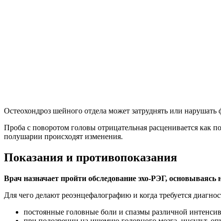
Остеохондроз шейного отдела может затруднять или нарушать 
Проба с поворотом головы отрицательная расценивается как п
полушарии происходят изменения.
Показания и противопоказания
Врач назначает пройти обследование эхо-РЭГ, основываясь 
Для чего делают реоэнцефалографию и когда требуется диагнос
постоянные головные боли и спазмы различной интенсив
при подозрении на ишемию головного мозга, инсульт, оп