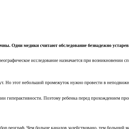
чны. Одни медики считают обследование безнадежно устаревш
 реографическое исследование назначается при возникновении с
т. Но этот небольшой промежуток нужно провести в неподвижно
чии гиперактивности. Поэтому ребенка перед прохождением про
бор реограф. Чем больше каналов задействовано, тем больший м